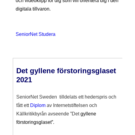
och videoklipp för dig som vill orientera dig i den
digitala tillvaron.
SeniorNet Studera
Det gyllene förstoringsglaset
2021
SeniorNet Sweden tilldelats ett hederspris och
fått ett
Diplom
av Internetstiftelsen och
Källkritikbyrån avseende ”Det
gyllene
förstoringsglaset”.