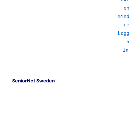
en
mind
re
Logg
a
in
SeniorNet Sweden
r!