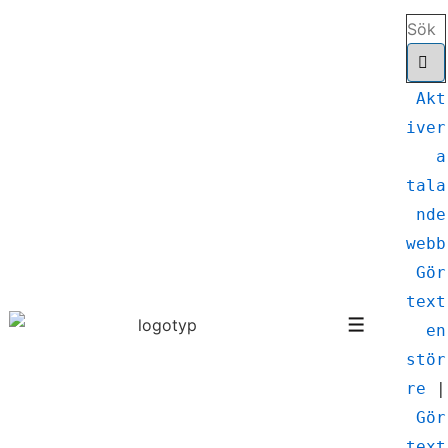
Akt
iver
a
tala
nde
webb
Gör
text
en
stör
re
|
Gör
text