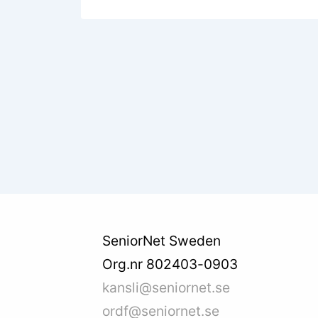
SeniorNet Sweden
Org.nr 802403-0903
kansli@seniornet.se
ordf@seniornet.se