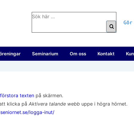
Sök
Gör
efter:
öreningar
Seminarium
Om oss
Kontakt
Kun
förstora texten
på skärmen.
att klicka på
Aktivera talande webb
uppe i högra hörnet.
/seniornet.se/logga-inut/