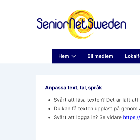
↓
Hoppa
till
huvudinnehåll
Huvudnavigering
Hem
Bli medlem
Lokalf
Anpassa text, tal, språk
Svårt att läsa texten? Det är lätt att
Du kan få texten uppläst på genom 
Svårt att logga in? Se vidare
https:/