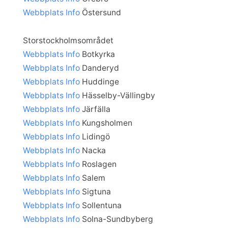
Webbplats
Info
Östersund
Storstockholmsområdet
Webbplats
Info
Botkyrka
Webbplats
Info
Danderyd
Webbplats
Info
Huddinge
Webbplats
Info
Hässelby-Vällingby
Webbplats
Info
Järfälla
Webbplats
Info
Kungsholmen
Webbplats
Info
Lidingö
Webbplats
Info
Nacka
Webbplats
Info
Roslagen
Webbplats
Info
Salem
Webbplats
Info
Sigtuna
Webbplats
Info
Sollentuna
Webbplats
Info
Solna-Sundbyberg