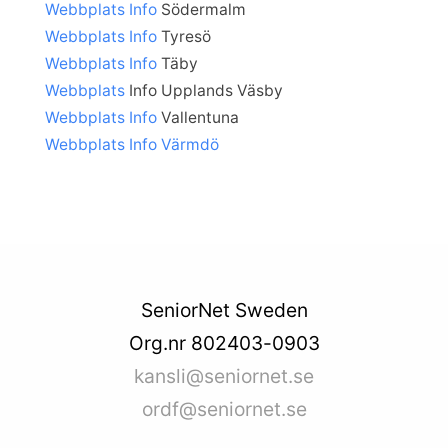
Webbplats
Info
Södermalm
Webbplats
Info
Tyresö
Webbplats
Info
Täby
Webbplats
Info Upplands Väsby
Webbplats
Info
Vallentuna
Webbplats
Info Värmdö
SeniorNet Sweden
Org.nr 802403-0903
kansli@seniornet.se
ordf@seniornet.se