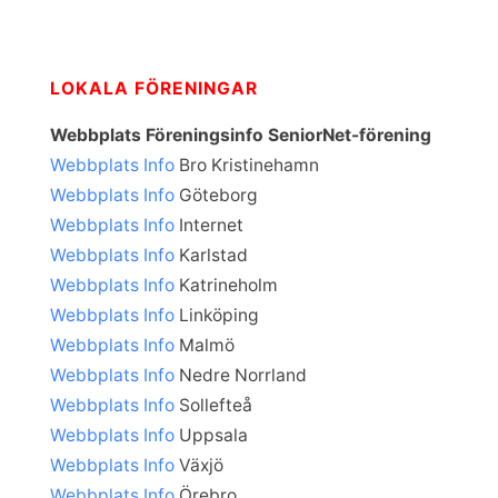
LOKALA FÖRENINGAR
Webbplats Föreningsinfo SeniorNet-förening
Webbplats
Info
Bro Kristinehamn
Webbplats
Info
Göteborg
Webbplats
Info
Internet
Webbplats
Info
Karlstad
Webbplats
Info
Katrineholm
Webbplats
Info
Linköping
Webbplats
Info
Malmö
Webbplats
Info
Nedre Norrland
Webbplats
Info
Sollefteå
Webbplats
Info
Uppsala
Webbplats
Info
Växjö
Webbplats
Info
Örebro