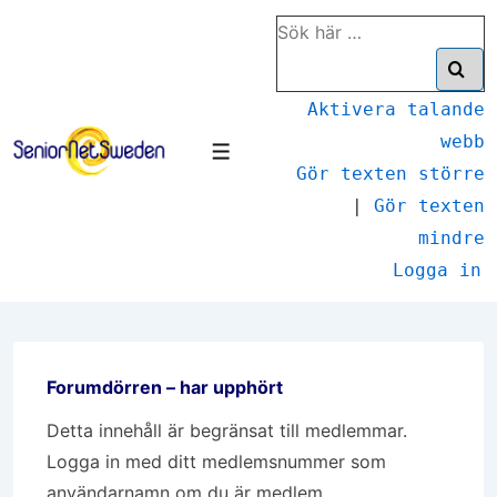
↓
Sök
Hoppa
efter:
till
huvudinnehåll
Aktivera talande
webb
Meny
Gör texten större
|
Gör texten
mindre
Logga in
Forumdörren – har upphört
Detta innehåll är begränsat till medlemmar.
Logga in med ditt medlemsnummer som
användarnamn om du är medlem.