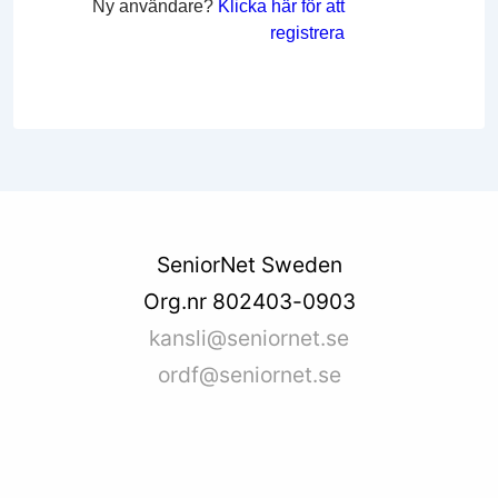
Ny användare?
Klicka här för att
registrera
SeniorNet Sweden
Org.nr 802403-0903
kansli@seniornet.se
ordf@seniornet.se