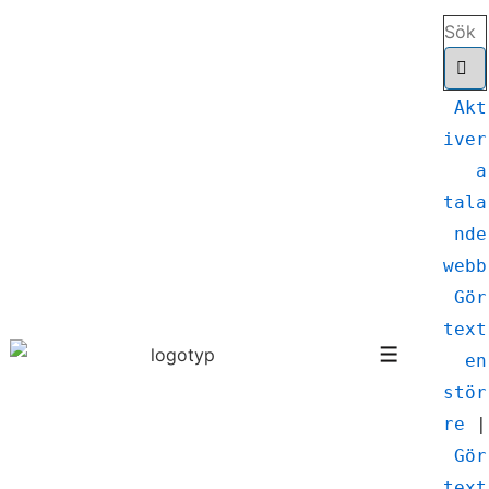
↓
Sök
Hoppa
efter:
till
huvudinnehåll
Akt
iver
a
tala
nde
webb
Gör
text
en
Meny
stör
re
|
Gör
text