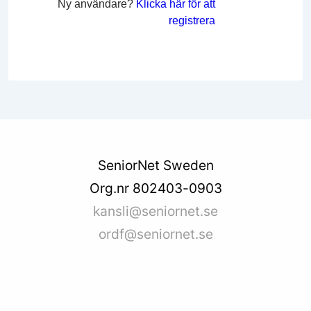
Ny användare?
Klicka här för att
registrera
SeniorNet Sweden
Org.nr 802403-0903
kansli@seniornet.se
ordf@seniornet.se