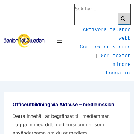
↓
Sök
Hoppa
efter:
till
huvudinnehåll
Aktivera talande
webb
Meny
Gör texten större
|
Gör texten
mindre
Logga in
Officeutbildning via Aktiv.se – medlemssida
Detta innehåll är begränsat till medlemmar.
Logga in med ditt medlemsnummer som
användarnamn om du är medlem.