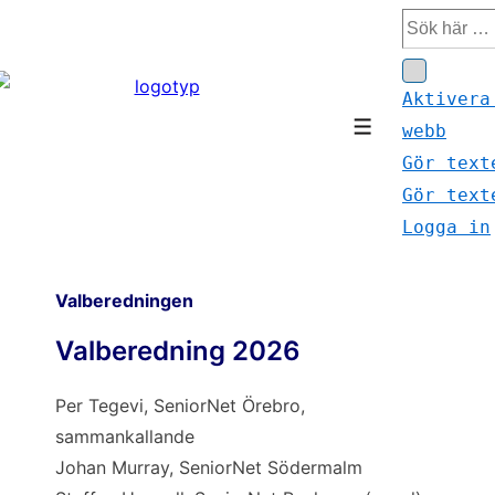
↓
Sök
Hoppa
efter:
till
Aktivera
huvudinnehåll
webb
Meny
Gör text
Gör text
Logga in
Valberedningen
Valberedning 2026
Per Tegevi, SeniorNet Örebro,
sammankallande
Johan Murray, SeniorNet Södermalm